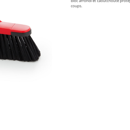
bloc arrondi et caoutchouté protè
coups.