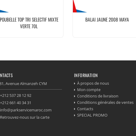
POUBELLE TOP TRI SELECTIF MIXTE
BALAI JAUNE 2008 MAYA
VERTE 70L
NTACTS
INFORMATION
À propos de nous
81, Avenue Almanzeh CYM
Mon compte
+212 537 28 12 92
Conditions de livraison
Conditions générales de ventes
+212 661 40 34 31
Contacts
info@parkservicemaroc.com
SPECIAL PROMO
Retrouvez-nous sur la carte