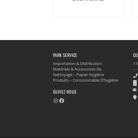
PARK SERVICE
CO
Importation & Distribution
11
Matériels & Accessoires De
Nettoyage – Papier Hygiène
Produits – Consommable D’hygiène
SUIVEZ NOUS