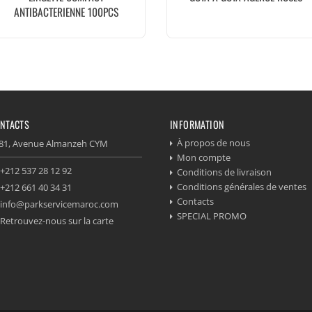
ANTIBACTERIENNE 100PCS
NTACTS
INFORMATION
À propos de nous
81, Avenue Almanzeh CYM
Mon compte
+212 537 28 12 92
Conditions de livraison
Conditions générales de ventes
+212 661 40 34 31
Contacts
info@parkservicemaroc.com
SPECIAL PROMO
Retrouvez-nous sur la carte