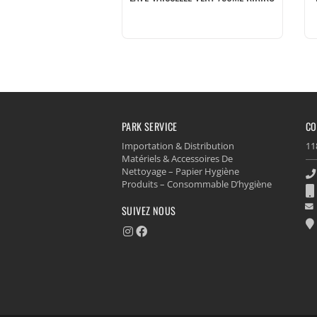
PARK SERVICE
CO
Importation & Distribution
11
Matériels & Accessoires De
Nettoyage – Papier Hygiène
Produits – Consommable D’hygiène
SUIVEZ NOUS