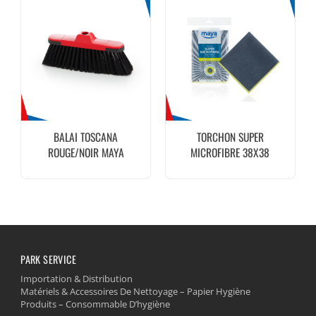
BALAI TOSCANA
TORCHON SUPER
ROUGE/NOIR MAYA
MICROFIBRE 38X38
350G/M2 GRIS MAYA
PARK SERVICE
Importation & Distribution
Matériels & Accessoires De Nettoyage – Papier Hygiène
Produits – Consommable D’hygiène