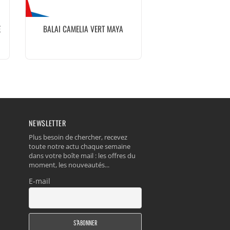
E
BALAI CAMELIA VERT MAYA
NEWSLETTER
Plus besoin de chercher, recevez
toute notre actu chaque semaine
dans votre boîte mail : les offres du
moment, les nouveautés...
E-mail