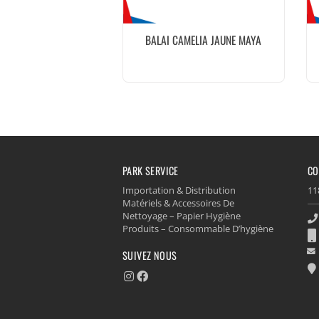
BALAI CAMELIA JAUNE MAYA
PARK SERVICE
CO
Importation & Distribution
11
Matériels & Accessoires De
Nettoyage – Papier Hygiène
Produits – Consommable D’hygiène
SUIVEZ NOUS