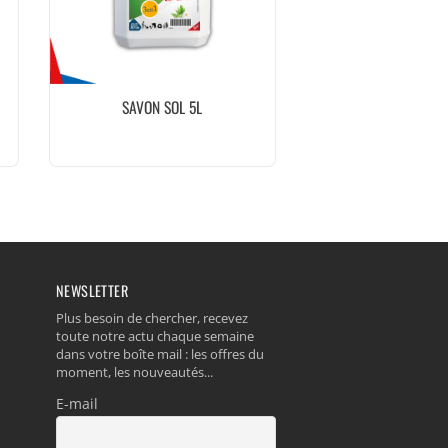
SAVON SOL 5L
NEWSLETTER
Plus besoin de chercher, recevez
toute notre actu chaque semaine
dans votre boîte mail : les offres du
moment, les nouveautés...
E-mail