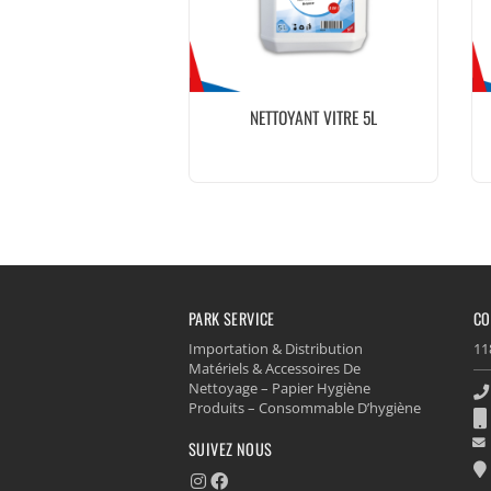
NETTOYANT VITRE 5L
PARK SERVICE
CO
Importation & Distribution
11
Matériels & Accessoires De
Nettoyage – Papier Hygiène
Produits – Consommable D’hygiène
SUIVEZ NOUS