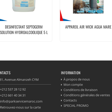
DESINFECTANT SEPTOGERM
APPAREIL AIR WICK AGUA MARE
SOLUTION HYDROALCOOLIQUE 5 L
NTACTS
INFORMATION
À propos de nous
81, Avenue Almanzeh CYM
Mon compte
+212 537 28 12 92
Conditions de livraison
Conditions générales de ventes
+212 661 40 34 31
Contacts
info@parkservicemaroc.com
SPECIAL PROMO
Retrouvez-nous sur la carte