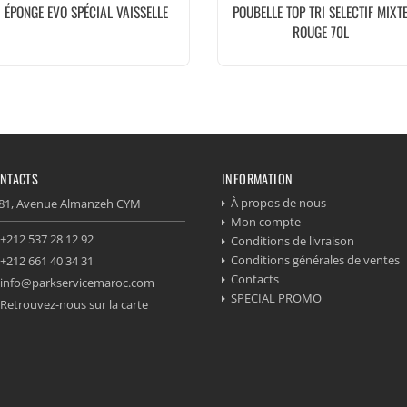
ÉPONGE EVO SPÉCIAL VAISSELLE
POUBELLE TOP TRI SELECTIF MIXT
ROUGE 70L
NTACTS
INFORMATION
À propos de nous
81, Avenue Almanzeh CYM
Mon compte
+212 537 28 12 92
Conditions de livraison
Conditions générales de ventes
+212 661 40 34 31
Contacts
info@parkservicemaroc.com
SPECIAL PROMO
Retrouvez-nous sur la carte