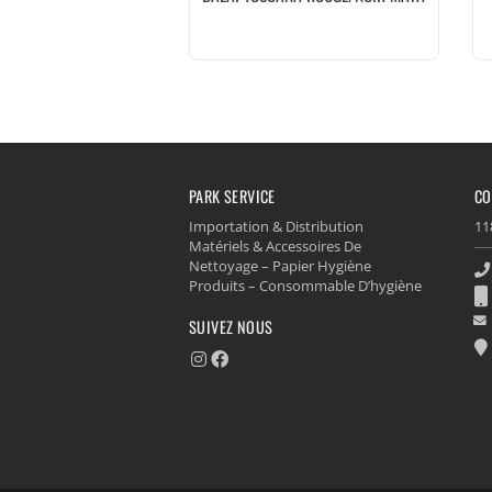
PARK SERVICE
CO
Importation & Distribution
11
Matériels & Accessoires De
Nettoyage – Papier Hygiène
Produits – Consommable D’hygiène
SUIVEZ NOUS