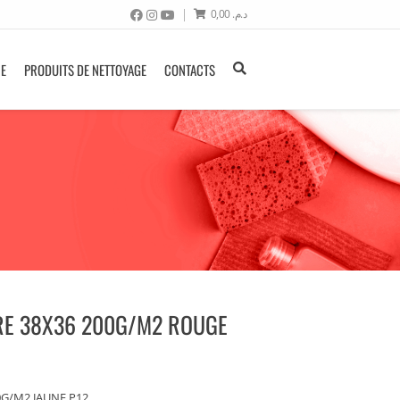
0,00
د.م.
NE
PRODUITS DE NETTOYAGE
CONTACTS
RE 38X36 200G/M2 ROUGE
G/M2 JAUNE P12