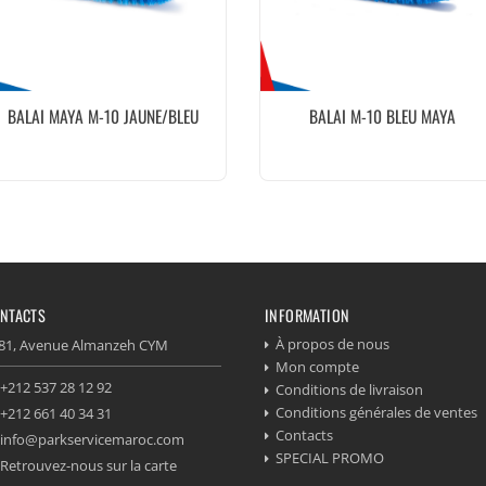
BALAI MAYA M-10 JAUNE/BLEU
BALAI M-10 BLEU MAYA
NTACTS
INFORMATION
À propos de nous
81, Avenue Almanzeh CYM
Mon compte
+212 537 28 12 92
Conditions de livraison
Conditions générales de ventes
+212 661 40 34 31
Contacts
info@parkservicemaroc.com
SPECIAL PROMO
Retrouvez-nous sur la carte