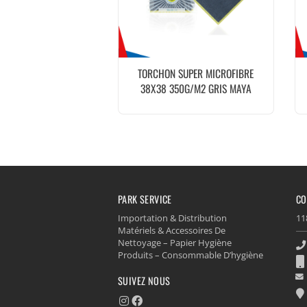
TORCHON SUPER MICROFIBRE
38X38 350G/M2 GRIS MAYA
PARK SERVICE
CO
Importation & Distribution
11
Matériels & Accessoires De
Nettoyage – Papier Hygiène
Produits – Consommable D’hygiène
SUIVEZ NOUS