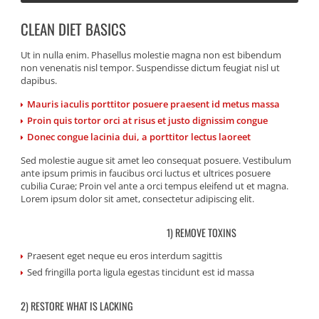
CLEAN DIET BASICS
Ut in nulla enim. Phasellus molestie magna non est bibendum
non venenatis nisl tempor. Suspendisse dictum feugiat nisl ut
dapibus.
Mauris iaculis porttitor posuere praesent id metus massa
Proin quis tortor orci at risus et justo dignissim congue
Donec congue lacinia dui, a porttitor lectus laoreet
Sed molestie augue sit amet leo consequat posuere. Vestibulum
ante ipsum primis in faucibus orci luctus et ultrices posuere
cubilia Curae; Proin vel ante a orci tempus eleifend ut et magna.
Lorem ipsum dolor sit amet, consectetur adipiscing elit.
1) REMOVE TOXINS
Praesent eget neque eu eros interdum sagittis
Sed fringilla porta ligula egestas tincidunt est id massa
2) RESTORE WHAT IS LACKING