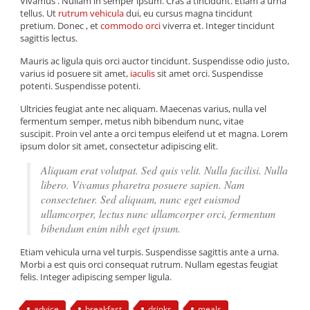
Vivamus . Nullam in semper ipsum. Cras a tincidunt. Etiam a urna
tellus. Ut
rutrum vehicula
dui, eu cursus magna tincidunt
pretium. Donec , et
commodo orci
viverra et. Integer tincidunt
sagittis lectus.
Mauris ac ligula quis orci auctor tincidunt. Suspendisse odio justo,
varius id posuere sit amet,
iaculis
sit amet orci. Suspendisse
potenti. Suspendisse potenti.
Ultricies feugiat ante nec aliquam. Maecenas varius, nulla vel
fermentum semper, metus nibh bibendum nunc, vitae
suscipit. Proin vel ante a orci tempus eleifend ut et magna. Lorem
ipsum dolor sit amet, consectetur adipiscing elit.
Aliquam erat volutpat. Sed quis velit. Nulla facilisi. Nulla
libero. Vivamus pharetra posuere sapien. Nam
consectetuer. Sed aliquam, nunc eget euismod
ullamcorper, lectus nunc ullamcorper orci, fermentum
bibendum enim nibh eget ipsum.
Etiam vehicula urna vel turpis. Suspendisse sagittis ante a urna.
Morbi a est quis orci consequat rutrum. Nullam egestas feugiat
felis. Integer adipiscing semper ligula.
advice
breakfast
drinks
meals