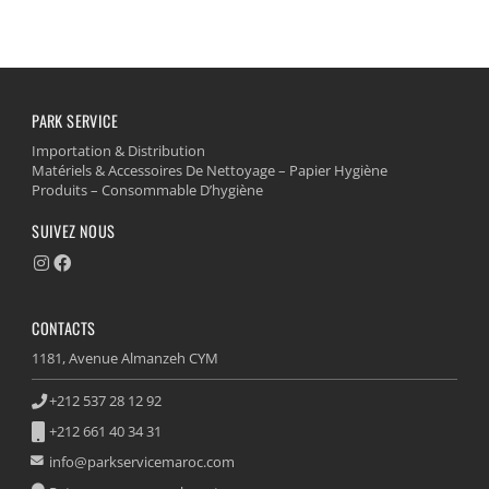
MAYA
PARK SERVICE
Importation & Distribution
Matériels & Accessoires De Nettoyage – Papier Hygiène
Produits – Consommable D’hygiène
SUIVEZ NOUS
CONTACTS
1181, Avenue Almanzeh CYM
+212 537 28 12 92
+212 661 40 34 31
info@parkservicemaroc.com