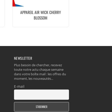
APPAREIL AIR WICK CHERRY
L
BLOSSOM
NEWSLETTER
Plus besoin de chercher, recevez
toute notre actu chaque semaine
dans votre boîte mail : les offres du
moment, les nouveautés...
E-mail