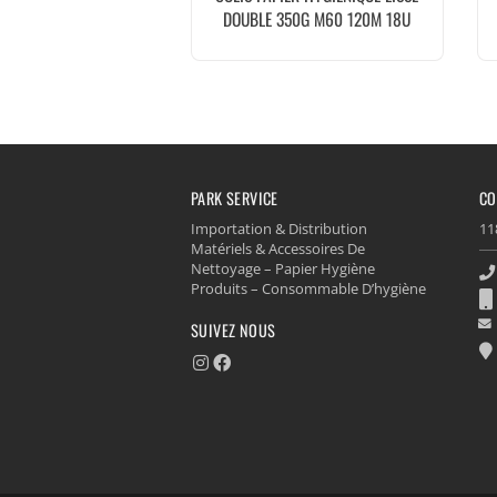
DOUBLE 350G M60 120M 18U
PARK SERVICE
CO
Importation & Distribution
11
Matériels & Accessoires De
Nettoyage – Papier Hygiène
Produits – Consommable D’hygiène
SUIVEZ NOUS