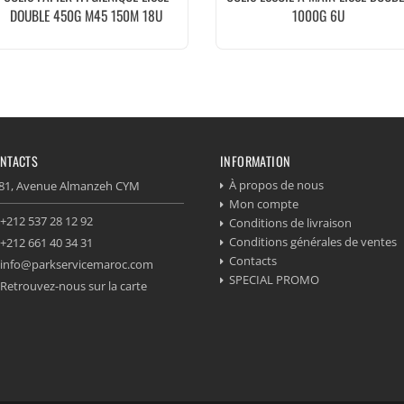
DOUBLE 450G M45 150M 18U
1000G 6U
NTACTS
INFORMATION
À propos de nous
81, Avenue Almanzeh CYM
Mon compte
+212 537 28 12 92
Conditions de livraison
Conditions générales de ventes
+212 661 40 34 31
Contacts
info@parkservicemaroc.com
SPECIAL PROMO
Retrouvez-nous sur la carte