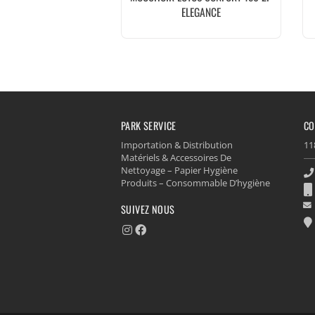
ELEGANCE
PARK SERVICE
CO
Importation & Distribution
11
Matériels & Accessoires De
Nettoyage – Papier Hygiène
Produits – Consommable D’hygiène
SUIVEZ NOUS