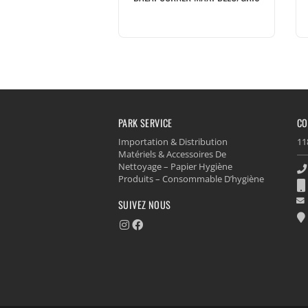
PARK SERVICE
CO
Importation & Distribution
11
Matériels & Accessoires De
Nettoyage – Papier Hygiène
Produits – Consommable D’hygiène
SUIVEZ NOUS